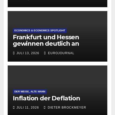
ECONOMICS & ECONOMICS SPOTLIGHT
Frankfurt und Hessen
gewinnen deutlich an
Attraktivität für Startup-
JULI 13, 2026
EUROJOURNAL
Gründungen
DER WEISE, ALTE MANN
Inflation der Deflation
JULI 11, 2026
DIETER BROCKMEYER