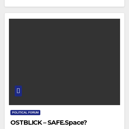
Moment erweisen. Denn was derzeit in Warschau…
POLITICAL FORUM
OSTBLICK – SAFE.Space?