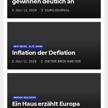
gewinnen deutlich an
Attraktivität für Startup-
JULI 13, 2026
EUROJOURNAL
Gründungen
DER WEISE, ALTE MANN
Inflation der Deflation
JULI 11, 2026
DIETER BROCKMEYER
BRIDGE BUILDERS
Ein Haus erzählt Europa