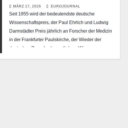
Frankfurt verliehen
MÄRZ 17, 2026
EUROJOURNAL
Seit 1955 wird der bedeutendste deutsche
Wissenschaftspreis, der Paul Ehrlich und Ludwig
Darmstädter Preis jährlich an Forscher der Medizin
in der Frankfurter Paulskirche, der Wieder der
deutschen Demokratie, verliehen. Wie…