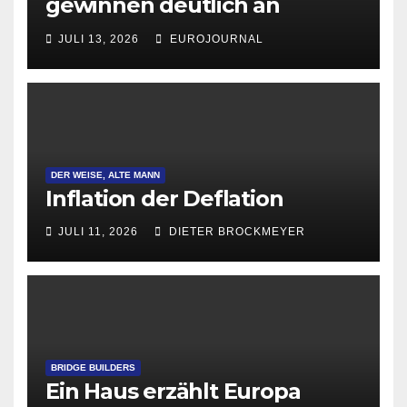
gewinnen deutlich an
Attraktivität für Startup-
JULI 13, 2026
EUROJOURNAL
Gründungen
DER WEISE, ALTE MANN
Inflation der Deflation
JULI 11, 2026
DIETER BROCKMEYER
BRIDGE BUILDERS
Ein Haus erzählt Europa