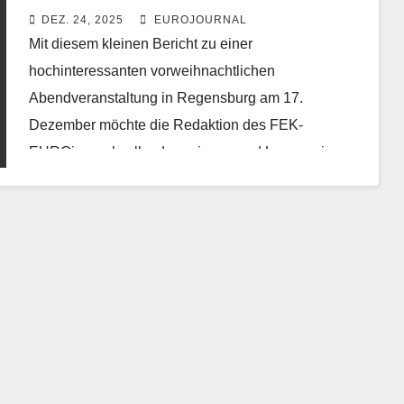
Bayern
DEZ. 24, 2025
EUROJOURNAL
Mit diesem kleinen Bericht zu einer
hochinteressanten vorweihnachtlichen
Abendveranstaltung in Regensburg am 17.
Dezember möchte die Redaktion des FEK-
EUROjournals allen Leserinnen und Lesern ein
Frohes und gesegnetes Weihnachtsfest wünschen!
Auf…