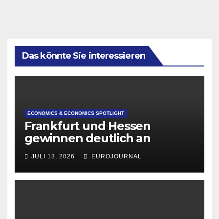
Das könnte Sie interessieren
ECONOMICS & ECONOMICS SPOTLIGHT
Frankfurt und Hessen
gewinnen deutlich an
Attraktivität für Startup-
JULI 13, 2026
EUROJOURNAL
Gründungen