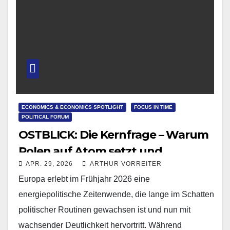
ECONOMICS & ECONOMICS SPOTLIGHT
FOCUS IN TIME
POLITICAL FORUM
OSTBLICK: Die Kernfrage – Warum
Polen auf Atom setzt und
APR. 29, 2026
ARTHUR VORREITER
Deutschland dagegenhält
Europa erlebt im Frühjahr 2026 eine
energiepolitische Zeitenwende, die lange im Schatten
politischer Routinen gewachsen ist und nun mit
wachsender Deutlichkeit hervortritt. Während