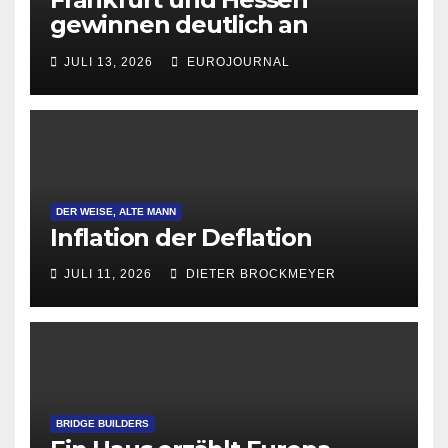
gewinnen deutlich an
Attraktivität für Startup-
JULI 13, 2026
EUROJOURNAL
Gründungen
DER WEISE, ALTE MANN
Inflation der Deflation
JULI 11, 2026
DIETER BROCKMEYER
BRIDGE BUILDERS