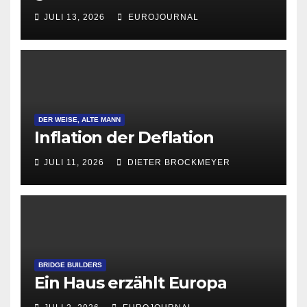
Attraktivität für Startup-
JULI 13, 2026
EUROJOURNAL
Gründungen
DER WEISE, ALTE MANN
Inflation der Deflation
JULI 11, 2026
DIETER BROCKMEYER
BRIDGE BUILDERS
Ein Haus erzählt Europa