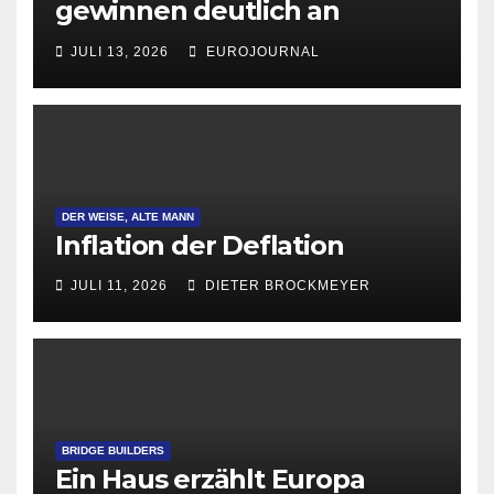
gewinnen deutlich an
Attraktivität für Startup-
JULI 13, 2026
EUROJOURNAL
Gründungen
DER WEISE, ALTE MANN
Inflation der Deflation
JULI 11, 2026
DIETER BROCKMEYER
BRIDGE BUILDERS
Ein Haus erzählt Europa