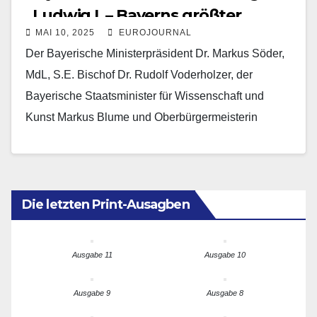
„Ludwig I. – Bayerns größter
MAI 10, 2025
EUROJOURNAL
König?“ eröffnet
Der Bayerische Ministerpräsident Dr. Markus Söder,
MdL, S.E. Bischof Dr. Rudolf Voderholzer, der
Bayerische Staatsminister für Wissenschaft und
Kunst Markus Blume und Oberbürgermeisterin
Gertrud Maltz-Schwarzfischer eröffneten feierlich die
Bayerische Landesausstellung…
Die letzten Print-Ausagben
Ausgabe 11
Ausgabe 10
Ausgabe 9
Ausgabe 8