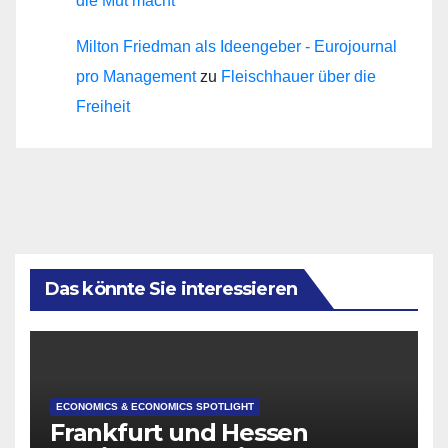
die Mut macht
Milton Friedman als Ideengeber - Eurojournal
pro Management
zu
Fleischhauer über die
Freiheit
Das könnte Sie interessieren
ECONOMICS & ECONOMICS SPOTLIGHT
Frankfurt und Hessen