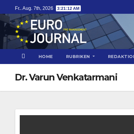
Zum
Fr.. Aug. 7th, 2026
3:21:13 AM
Inhalt
springen
HOME
RUBRIKEN
REDAKTI
Dr. Varun Venkatarmani