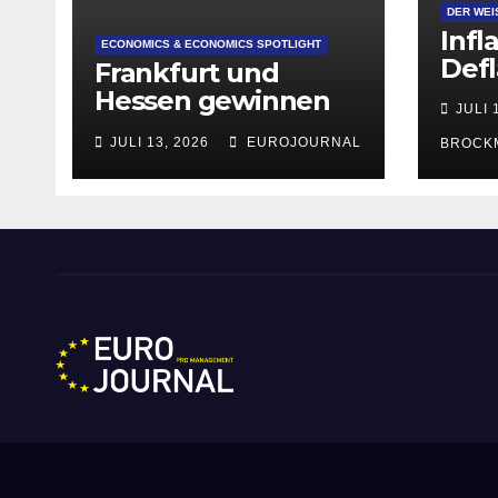
DER WEI
Infl
ECONOMICS & ECONOMICS SPOTLIGHT
Defl
Frankfurt und
Hessen gewinnen
JULI 
deutlich an
JULI 13, 2026
EUROJOURNAL
BROCK
Attraktivität für
Startup-
Gründungen
Eurojournal pro Manag