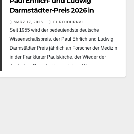
Paul Ehrlich- und Ludwig
Darmstädter-Preis 2026 in
Frankfurt verliehen
MÄRZ 17, 2026
EUROJOURNAL
Seit 1955 wird der bedeutendste deutsche
Wissenschaftspreis, der Paul Ehrlich und Ludwig
Darmstädter Preis jährlich an Forscher der Medizin
in der Frankfurter Paulskirche, der Wieder der
deutschen Demokratie, verliehen. Wie…